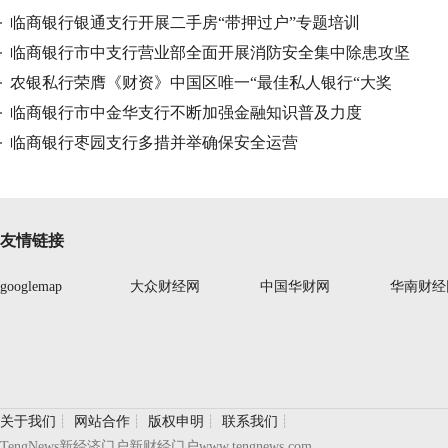
临商银行银通支行开展二手房“带押过户”专题培训
临商银行市中支行营业部全面开展消防安全集中除患攻坚
行动，
农银私行荣膺《财资》中国区唯一“最佳私人银行“大奖
临商银行市中金华支行不断加强金融知识普及力度
临商银行枣园支行多措并举确保安全运营
友情链接
googlemap
大众财经网
中国华财网
华南财经
关于我们
┊
网站合作
┊
版权申明
┊
联系我们
┊
TengNews新经济门户新财经门户www.tengnews.com