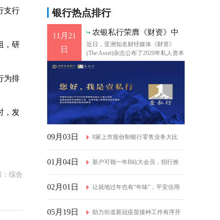
行支行
银行热点排行
农银私行荣膺《财资》中
11月21
国区唯一“最佳
组，研
近日，亚洲知名财经媒体《财资》
日
(The Asset)杂志公布了2020年私人资本
大奖暨私人银行、财富管理、投资解
决方案以及指数机构
行为排
时，发
09月03日
8家上市股份制银行零售业务大比
01月04日
拼 谁进
新户可领一年B站大会员，招行推
作者：综合
02月01日
出bilib
让就地过年也有“年味”，平安信用
05月19日
卡“
​助力街道新冠疫苗接种工作有序开