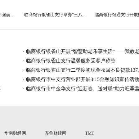
临商银行市中支行营业部圆满完成旺季营
临商银行银雀山支行举办“三八”女神节
临商银行银雀山开展“智慧助老乐享生活”——我教
手机
临商银行银雀山支行温馨服务受客户称赞
临商银行银雀山支行二季度初现金收回不良贷款137
临商银行市中支行营业部开展3·15金融知识宣传活
率
临商银行市中金华支行“迎新春、送对联”助力旺季
华南财经网
齐鲁财经网
TMT