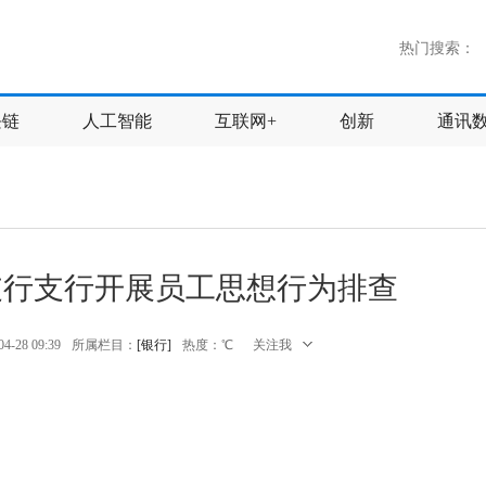
热门搜索：
块链
人工智能
互联网+
创新
通讯
支行支行开展员工思想行为排查
-28 09:39
所属栏目：
[银行]
热度：
℃
关注我