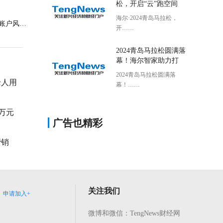
松，开启“云”跑空间
海尔·2024青岛马拉松，
临商银行银通支行开展账户风险排查工作
开……
2024青岛马拉松圆满落
幕！海尔智家助力打
2024青岛马拉松圆满落
老人用
幕！……
万元
广告也精彩
动
营销
关注我们
申请加入+
微博和微信：TengNews财经网